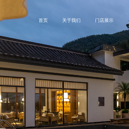
首页
关于我们
门店展示