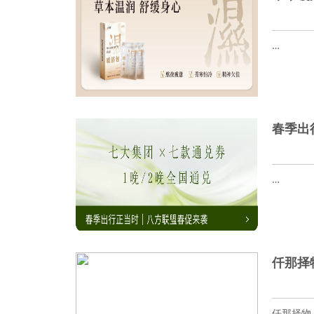
…
春季出
…
仟那择
仟那择物