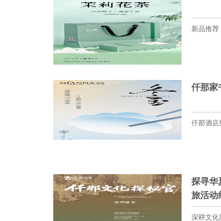
新品推荐
仟那家
仟那酒店
探寻华
旅活动
深耕文化