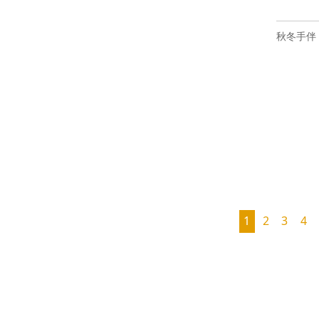
秋冬手伴
«
1
2
3
4