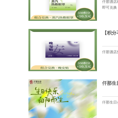
仟那酒店
即可兑换
【积分
仟那酒店
仟那生日
仟那生日会