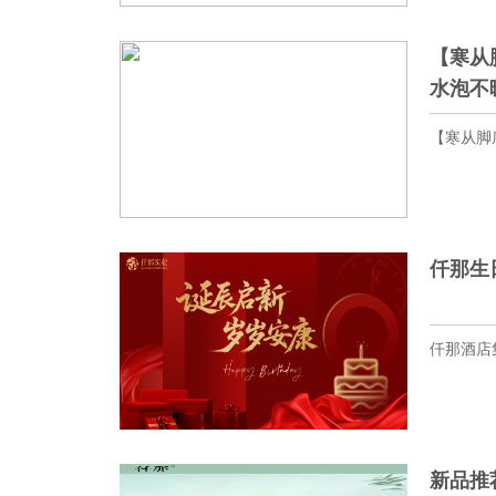
【寒从
水泡不
【寒从脚
仟那生日
仟那酒店
新品推