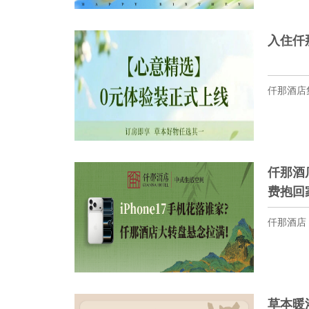
入住仟
仟那酒店
仟那酒
费抱回
仟那酒店
草本暖