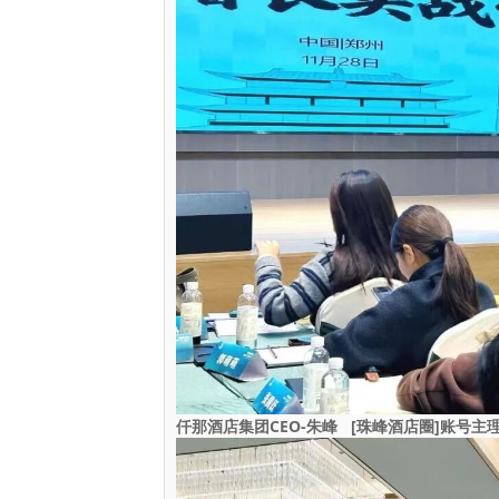
仟那酒店集团CEO-朱峰 [珠峰酒店圈]账号主