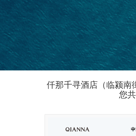
仟那千寻酒店（临颍南街
您共