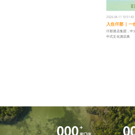
2026-04-11 10:48:44
2026-04-25 10:57:06
仟那酒店放大招！会员积分兑豪礼，
【积分不闲置 
iPhone17免费抱回家！
敷贴
仟那酒店，中式生活空间，中国饭店集38强，缔造中式文
仟那酒店积分加价兑
化酒店典范。
线，会员凭积分加价
再闲置。