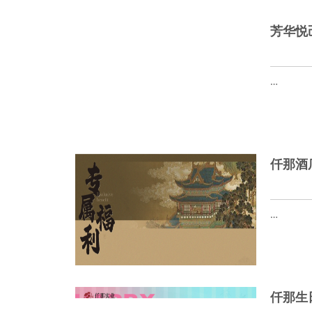
芳华悦
…
仟那酒
…
仟那生日