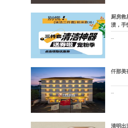
厨房救
渍，手
…
仟那美
…
清明出