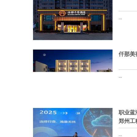
…
仟那美
…
职业蓝
郑州工
…