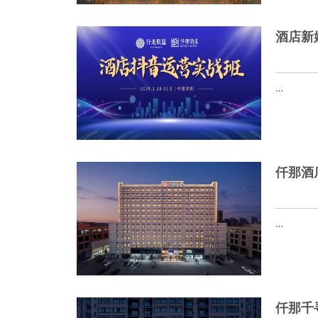
酒店新
…
仟那酒
…
仟那千