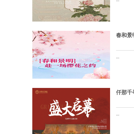
春和景
…
仟那千
…