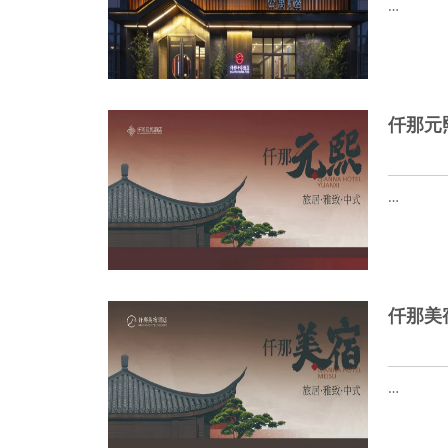
…
仟那元
…
仟那美
…