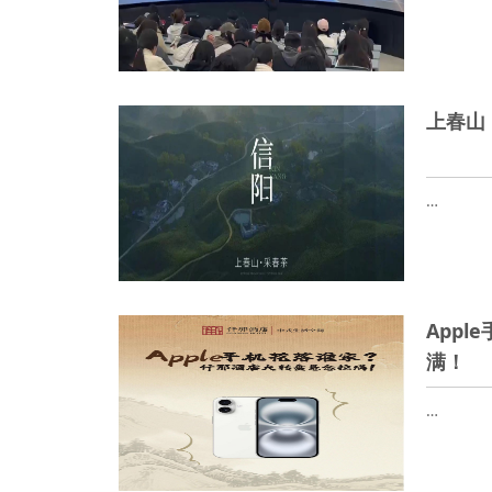
上春山 
…
App
满！
…