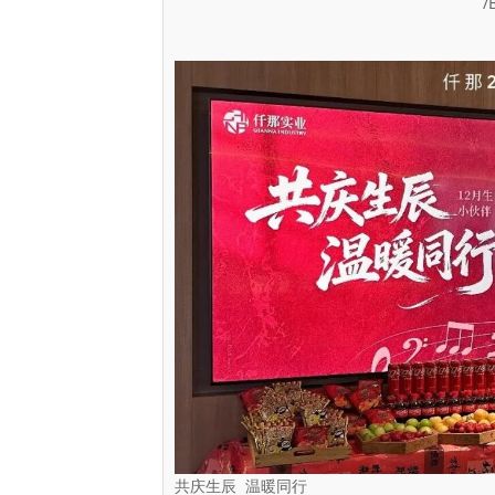
/
共庆生辰 温暖同行