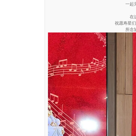
一起
在
祝愿寿星们
所念