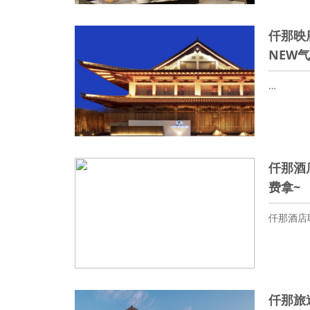
仟那映
NEW
…
仟那酒
费拿~
仟那酒店
仟那旅