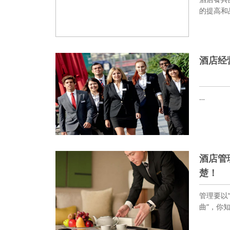
的提高和
酒店经
…
酒店管
楚！
管理要以
曲”，你