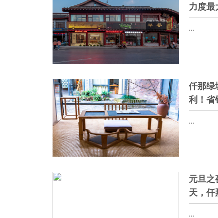
力度最
…
仟那绿
利！省
…
元旦之
天，仟
…