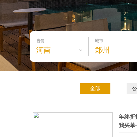
省份
城市
河南
郑州
全部
公
年终折
我买单