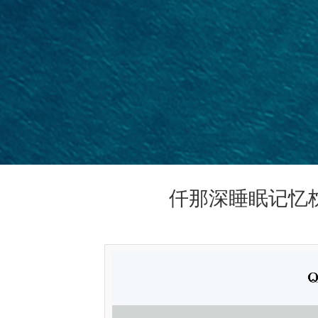
仟那深睡眠记忆