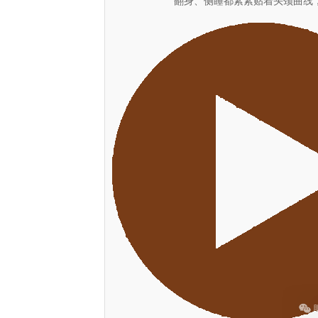
翻身、侧睡都紧紧贴着头颈曲线