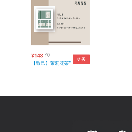
¥0
¥148
购买
【致己】茉莉花茶"