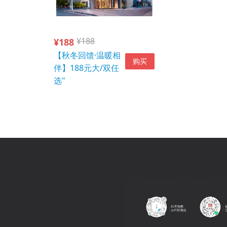
¥188
¥188
【秋冬回馈·温暖相
购买
伴】188元大/双任
选"