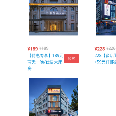
¥189
¥228
¥189
¥228
【特惠专享】189元
228【多店
购买
两天一晚/仕居大床
+59元仟那
房"