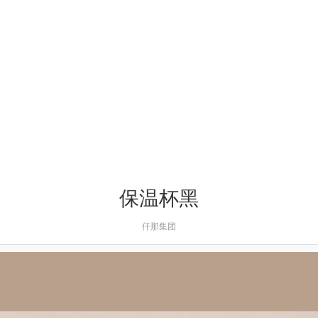
保温杯黑
仟那集团