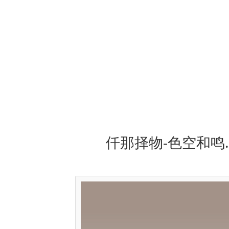
仟那择物-色空和鸣