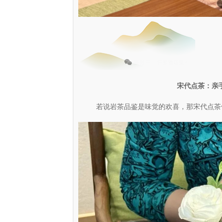
宋代点茶：亲
若说岩茶品鉴是味觉的欢喜，那宋代点茶便